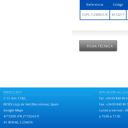
Referencia
Código
CGPC-7-250BUC/E
AC12217
FICHA TÉCNICA
DIRECCIÓN
ATENCIÓN AL CL
C-17, Km 17.82,
Tel. +34 93 843 90 0
08185 Lliçà de Vall (Barcelona), Spain
Fax. +34 93 843 90 
Google Maps
Lunes a viernes – 0
41°35’09.4″N 2°15’24.0″E
y 15:00 a 17:30.
41.585946, 2.256676