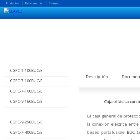
Productos
Red comercial
Sitemap
CGPC-7-250BUC/E
Inicio
CGPC-1-100BUC/E
Descripción
Document
CGPC-7-100BUC/E
CGPC-7-160BUC/E
CGPC-9-160BUC/E
Caja trifásica con
CGPC-7-250BUC/E
La caja general de protecci
CGPC-9-250BUC/E
la conexión eléctrica entr
bases portafusible
BUC
ta
CGPC-7-400BUC/E