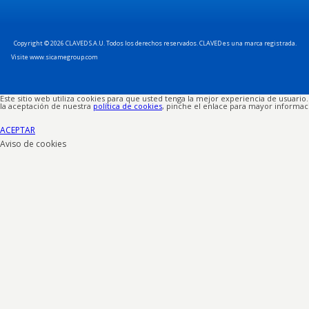
Copyright © 2026 CLAVED S.A.U. Todos los derechos reservados. CLAVED es una marca registrada.
Visite www.sicamegroup.com
Este sitio web utiliza cookies para que usted tenga la mejor experiencia de usuari
la aceptación de nuestra
política de cookies
, pinche el enlace para mayor informac
ACEPTAR
Aviso de cookies